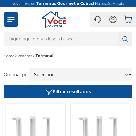
Nova linha de
Torneiras Gourmet e Cubas!
Na sessão Metais.
Home
Rodapés
Terminal
Ordenar por
Filtrar resultados
- 40%
- 40%