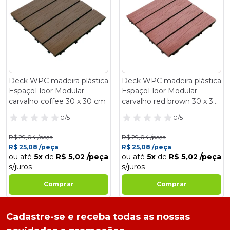
Deck WPC madeira plástica
Deck WPC madeira plástica
EspaçoFloor Modular
EspaçoFloor Modular
carvalho coffee 30 x 30 cm
carvalho red brown 30 x 30
cm
0/5
0/5
R$ 29,04 /peça
R$ 29,04 /peça
R$ 25,08 /peça
R$ 25,08 /peça
ou até
5x
de
R$ 5,02 /peça
ou até
5x
de
R$ 5,02 /peça
s/juros
s/juros
Comprar
Comprar
Cadastre-se e receba todas as nossas