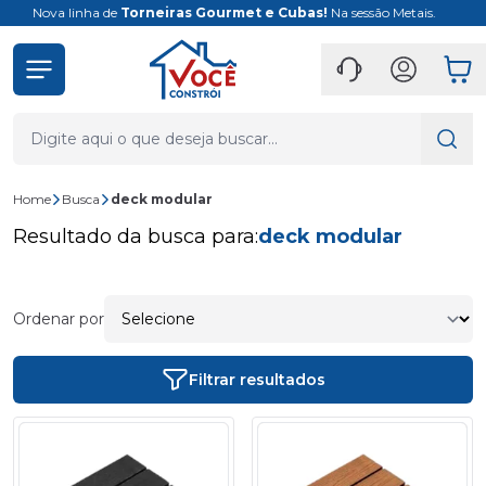
Na sessão Metais.
Conheça nossa linha de
Painéis Ripados
Home
Busca
deck modular
Resultado da busca para:
deck modular
Ordenar por
Filtrar resultados
- 14%
- 14%