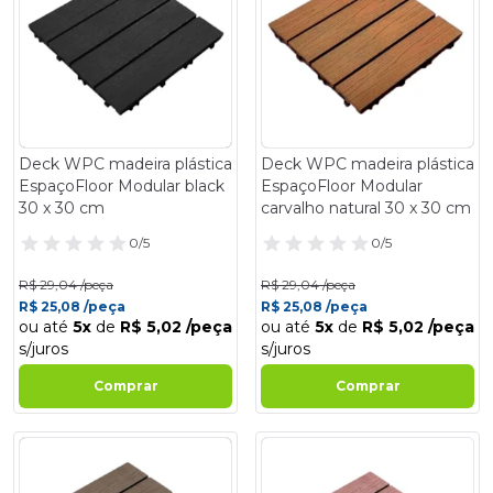
Deck WPC madeira plástica
Deck WPC madeira plástica
EspaçoFloor Modular black
EspaçoFloor Modular
30 x 30 cm
carvalho natural 30 x 30 cm
0/5
0/5
R$ 29,04 /peça
R$ 29,04 /peça
R$ 25,08 /peça
R$ 25,08 /peça
ou até
5x
de
R$ 5,02 /peça
ou até
5x
de
R$ 5,02 /peça
s/juros
s/juros
Comprar
Comprar
- 14%
- 14%