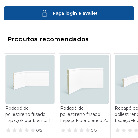
Faça login e avalie!
Produtos recomendados
- 5%
- 5%
Rodapé de
Rodapé de
Rodapé d
poliestireno frisado
poliestireno frisado
poliestiren
EspaçoFloor branco 15
EspaçoFloor branco 20
EspaçoFloo
cm barra 2,2 m
cm barra 2,2 m
cm barra 2
0/5
0/5