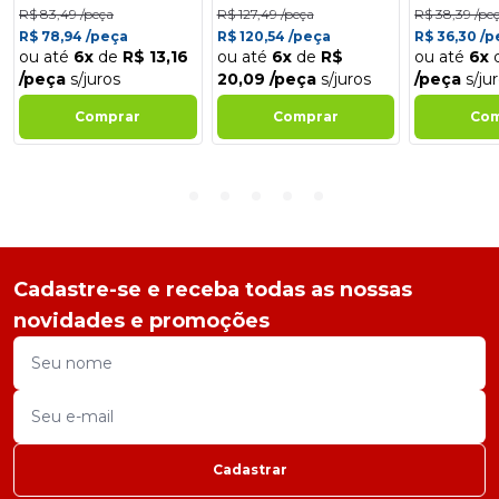
R$ 83,49 /peça
R$ 127,49 /peça
R$ 38,39 /pe
R$ 78,94 /peça
R$ 120,54 /peça
R$ 36,30 /
ou até
6x
de
R$ 13,16
ou até
6x
de
R$
ou até
6x
/peça
s/juros
20,09 /peça
s/juros
/peça
s/ju
Comprar
Comprar
Com
Cadastre-se e receba todas as nossas
novidades e promoções
Cadastrar