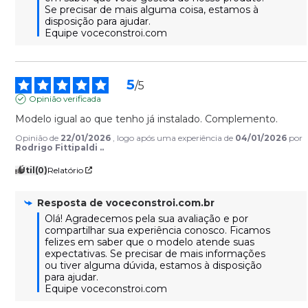
Se precisar de mais alguma coisa, estamos à 
disposição para ajudar.

Equipe voceconstroi.com
5
/
5
Opinião verificada
Modelo igual ao que tenho já instalado. Complemento.
Opinião de
22/01/2026
, logo após uma experiência de
04/01/2026
por
Rodrigo Fittipaldi ..
Útil
(0)
Relatório
Resposta de
voceconstroi.com.br
Olá! Agradecemos pela sua avaliação e por 
compartilhar sua experiência conosco. Ficamos 
felizes em saber que o modelo atende suas 
expectativas. Se precisar de mais informações 
ou tiver alguma dúvida, estamos à disposição 
para ajudar.

Equipe voceconstroi.com