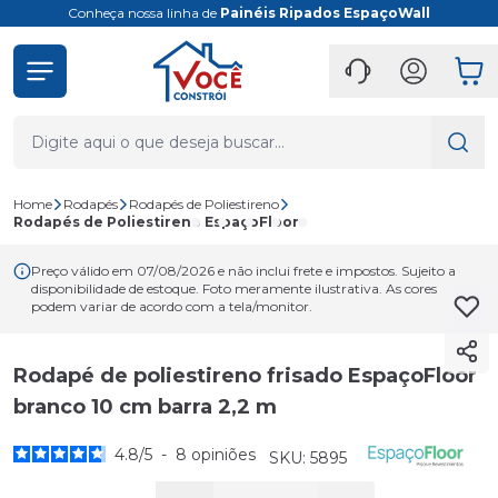
Conheça nossa linha de
Painéis Ripados EspaçoWall
Home
Rodapés
Rodapés de Poliestireno
Rodapés de Poliestireno EspaçoFloor
Preço válido em 07/08/2026 e não inclui frete e impostos. Sujeito a
disponibilidade de estoque. Foto meramente ilustrativa. As cores
podem variar de acordo com a tela/monitor.
Rodapé de poliestireno frisado EspaçoFloor
branco 10 cm barra 2,2 m
4.8
/
5
-
8
opiniões
SKU: 5895