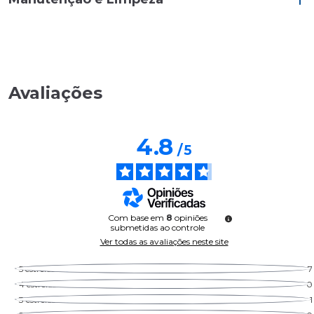
Avaliações
4.8
/
5
Com base em
8
opiniões
submetidas ao controle
Ver todas as avaliações neste site
5
estrelas
7
4
estrelas
0
3
estrelas
1