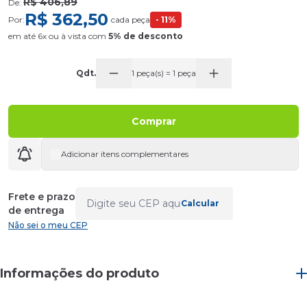
R$ 406,89
De:
R$ 362,50
Por:
cada peça
- 11%
em até 6x ou
à vista com
5% de desconto
Qdt.
1 peça(s) = 1 peça
Comprar
Adicionar itens complementares
Frete e prazo
Calcular
de entrega
Não sei o meu CEP
Informações do produto