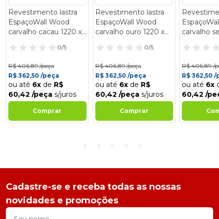
Revestimento lastra
Revestimento lastra
Revestimen
EspaçoWall Wood
EspaçoWall Wood
EspaçoWal
carvalho cacau 1220 x
carvalho ouro 1220 x
carvalho s
2600 mm
2600 mm
2600 mm
0/5
0/5
R$ 406,89 /peça
R$ 406,89 /peça
R$ 406,89 /p
R$ 362,50 /peça
R$ 362,50 /peça
R$ 362,50 
ou até
6x
de
R$
ou até
6x
de
R$
ou até
6x
60,42 /peça
s/juros
60,42 /peça
s/juros
60,42 /p
Comprar
Comprar
Com
Cadastre-se e receba todas as nossas
novidades e promoções