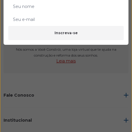
Inscreva-se
Bem vindo a Você Constrói
Nós somos a Você Constrói, uma loja virtual que te ajuda na
construção e reforma dos seus sonhos.
Leia mais
Fale Conosco
Institucional