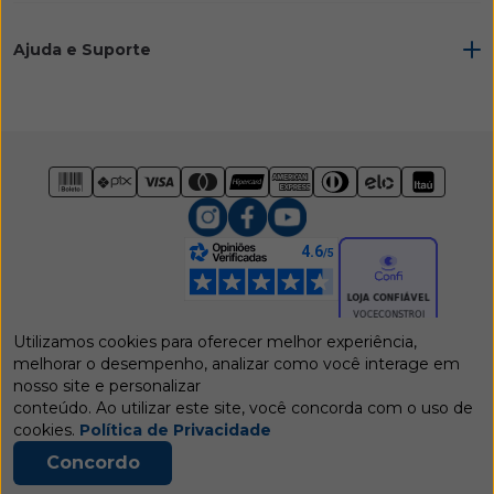
Ajuda e Suporte
Utilizamos cookies para oferecer melhor experiência,
melhorar o desempenho, analizar como você interage em
nosso site e personalizar
conteúdo. Ao utilizar este site, você concorda com o uso de
Estrada Luiz Fernando Rodrigues, 2225 - Vila Boa Vista - Campinas SP -
cookies.
Política de Privacidade
CEP:13064-798 Grupo Esplane Espaços Planejados |
CNPJ:61.740.510/0001-90 | IE:244363769110
Concordo