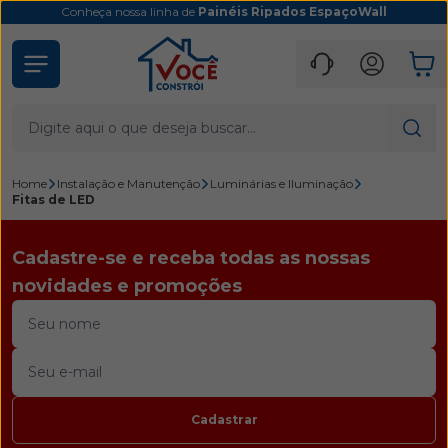
Conheça nossa linha de
Painéis Ripados EspaçoWall
Home
Instalação e Manutenção
Luminárias e Iluminação
Fitas de LED
Cadastre-se e receba todas as nossas
novidades e promoções
Cadastrar