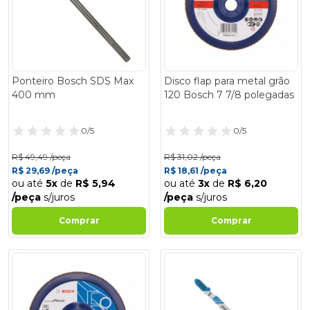
Ponteiro Bosch SDS Max
Disco flap para metal grão
400 mm
120 Bosch 7 7/8 polegadas
0/5
0/5
R$ 49,49 /peça
R$ 31,02 /peça
R$ 29,69 /peça
R$ 18,61 /peça
ou até
5x
de
R$ 5,94
ou até
3x
de
R$ 6,20
/peça
s/juros
/peça
s/juros
Comprar
Comprar
- 40%
- 40%