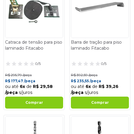
Catraca de tensão para piso
Barra de tração para piso
laminado Fitacabo
laminado Fitacabo
0/5
0/5
R$ 295,79 /peça
R$ 392,59 /peça
R$ 177,47 /peça
R$ 235,55 /peça
ou até
6x
de
R$ 29,58
ou até
6x
de
R$ 39,26
/peça
s/juros
/peça
s/juros
Comprar
Comprar
- 40%
- 40%