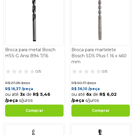
Broca para metal Bosch
Broca para martelete
HSS-G Ansi B94 7/16
Bosch SDS Plus-1 16 x 460
mm
0/5
0/5
R$ 27,28 /peça
R$ 60,17 /peça
R$ 16,37 /peça
R$ 36,10 /peça
ou até
3x
de
R$ 5,46
ou até
6x
de
R$ 6,02
/peça
s/juros
/peça
s/juros
Comprar
Comprar
- 40%
- 40%