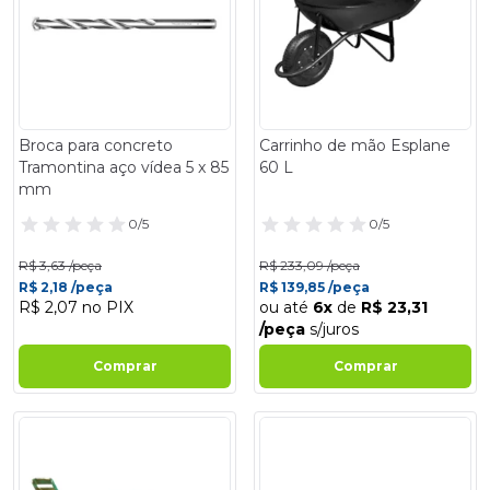
Broca para concreto
Carrinho de mão Esplane
Tramontina aço vídea 5 x 85
60 L
mm
0/5
0/5
R$ 3,63 /peça
R$ 233,09 /peça
R$ 2,18 /peça
R$ 139,85 /peça
R$ 2,07 no PIX
ou até
6x
de
R$ 23,31
/peça
s/juros
Comprar
Comprar
- 40%
- 40%