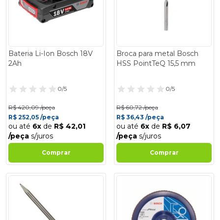
Bateria Li-Ion Bosch 18V
Broca para metal Bosch
2Ah
HSS PointTeQ 15,5 mm
0/5
0/5
R$ 420,09 /peça
R$ 60,72 /peça
R$ 252,05 /peça
R$ 36,43 /peça
ou até
6x
de
R$ 42,01
ou até
6x
de
R$ 6,07
/peça
s/juros
/peça
s/juros
Comprar
Comprar
- 40%
- 40%