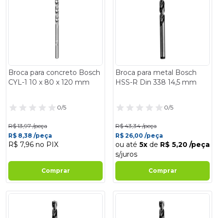
Broca para concreto Bosch
Broca para metal Bosch
CYL-1 10 x 80 x 120 mm
HSS-R Din 338 14,5 mm
0/5
0/5
R$ 13,97 /peça
R$ 43,34 /peça
R$ 8,38 /peça
R$ 26,00 /peça
R$ 7,96 no PIX
ou até
5x
de
R$ 5,20 /peça
s/juros
Comprar
Comprar
- 40%
- 40%