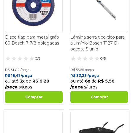
Disco flap para metal grão
Lâmina serra tico-tico para
60 Bosch 7 7/8 polegadas
alumínio Bosch T127 D
pacote 5 unid
0/5
0/5
R$ 31,02 /peça
R$ 55,55 /peça
R$ 18,61 /peça
R$ 33,33 /peça
ou até
3x
de
R$ 6,20
ou até
6x
de
R$ 5,56
/peça
s/juros
/peça
s/juros
Comprar
Comprar
- 40%
- 40%