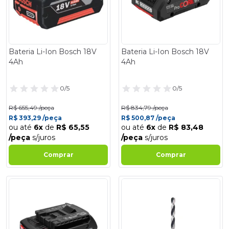
Bateria Li-Ion Bosch 18V
Bateria Li-Ion Bosch 18V
4Ah
4Ah
0/5
0/5
R$ 655,49 /peça
R$ 834,79 /peça
R$ 393,29 /peça
R$ 500,87 /peça
ou até
6x
de
R$ 65,55
ou até
6x
de
R$ 83,48
/peça
s/juros
/peça
s/juros
Comprar
Comprar
- 40%
- 40%