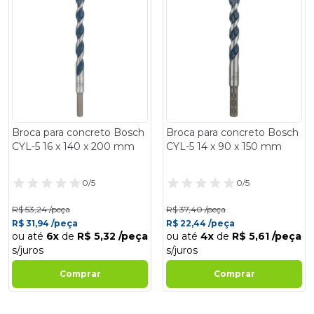
- 40%
- 40%
Broca para concreto Bosch
Broca para concreto Bosch
CYL-5 16 x 140 x 200 mm
CYL-5 14 x 90 x 150 mm
0/5
0/5
R$ 53,24 /peça
R$ 37,40 /peça
R$ 31,94 /peça
R$ 22,44 /peça
ou até
6x
de
R$ 5,32 /peça
ou até
4x
de
R$ 5,61 /peça
s/juros
s/juros
Comprar
Comprar