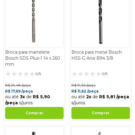
Broca para martelete
Broca para metal Bosch
Bosch SDS Plus-1 14 x 260
HSS-G Ansi B94 3/8
mm
0/5
0/5
R$ 29,48 /peça
R$ 19,36 /peça
R$ 17,69 /peça
R$ 11,62 /peça
ou até
3x
de
R$ 5,90
ou até
2x
de
R$ 5,81 /peça
/peça
s/juros
s/juros
Comprar
Comprar
- 40%
- 40%