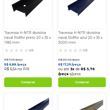
Travessa H-NTR divisória
Travessa H-NTR divisória
naval Rollfor preto 20 x 35 x
naval Rollfor azul 20 x 35 x
1185 mm
3000 mm
0/5
0/5
R$ 7,96 /peça
R$ 20,02 /peça
R$ 6,88 /peça
R$ 17,29 /peça
R$ 6,54 no PIX
ou até
3x
de
R$ 5,76
/peça
s/juros
Comprar
Comprar
- 14%
- 14%