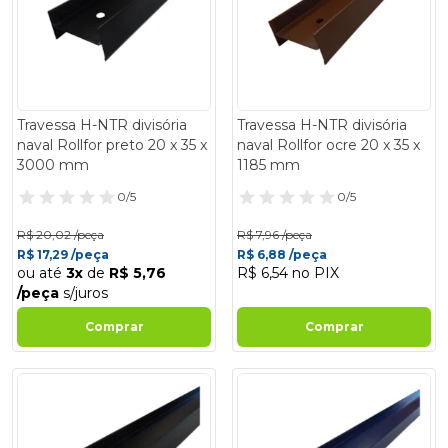
Travessa H-NTR divisória
Travessa H-NTR divisória
naval Rollfor preto 20 x 35 x
naval Rollfor ocre 20 x 35 x
3000 mm
1185 mm
0/5
0/5
R$ 20,02 /peça
R$ 7,96 /peça
R$ 17,29 /peça
R$ 6,88 /peça
ou até
3x
de
R$ 5,76
R$ 6,54 no PIX
/peça
s/juros
Comprar
Comprar
- 14%
- 14%