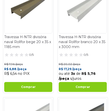
Travessa H-NTR divisória
Travessa H-NTR divisória
naval Rollfor bege 20 x 35 x
naval Rollfor branco 20 x 35
1185 mm
x 3000 mm
0/5
0/5
R$ 7,96 /peça
R$ 20,02 /peça
R$ 6,88 /peça
R$ 17,29 /peça
R$ 6,54 no PIX
ou até
3x
de
R$ 5,76
/peça
s/juros
Comprar
Comprar
- 14%
- 14%