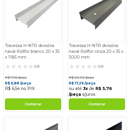
Travessa H-NTR divisória
Travessa H-NTR divisória
naval Rollfor branco 20 x 35
naval Rollfor cinza 20 x 35 x
x 1185 mm
3000 mm
0/5
0/5
R$ 7,96 /peça
R$ 20,02 /peça
R$ 6,88 /peça
R$ 17,29 /peça
R$ 6,54 no PIX
ou até
3x
de
R$ 5,76
/peça
s/juros
Comprar
Comprar
- 14%