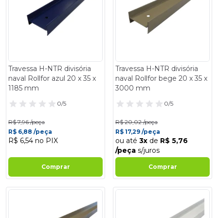
Travessa H-NTR divisória
Travessa H-NTR divisória
naval Rollfor azul 20 x 35 x
naval Rollfor bege 20 x 35 x
1185 mm
3000 mm
0/5
0/5
R$ 7,96 /peça
R$ 20,02 /peça
R$ 6,88 /peça
R$ 17,29 /peça
R$ 6,54 no PIX
ou até
3x
de
R$ 5,76
/peça
s/juros
Comprar
Comprar
- 14%
- 14%