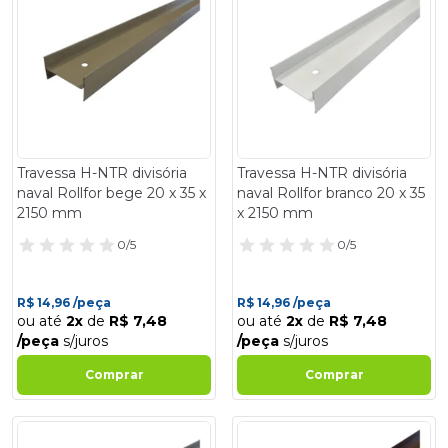
Travessa H-NTR divisória
Travessa H-NTR divisória
naval Rollfor bege 20 x 35 x
naval Rollfor branco 20 x 35
2150 mm
x 2150 mm
0/5
0/5
R$ 14,96 /peça
R$ 14,96 /peça
ou até
2x
de
R$ 7,48
ou até
2x
de
R$ 7,48
/peça
s/juros
/peça
s/juros
Comprar
Comprar
- 14%