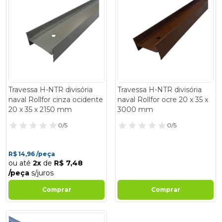
Travessa H-NTR divisória
Travessa H-NTR divisória
naval Rollfor cinza ocidente
naval Rollfor ocre 20 x 35 x
20 x 35 x 2150 mm
3000 mm
0/5
0/5
R$ 14,96 /peça
ou até
2x
de
R$ 7,48
/peça
s/juros
Comprar
Comprar