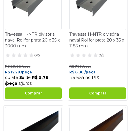
Travessa H-NTR divisória
Travessa H-NTR divisória
naval Rollfor prata 20 x 35 x
naval Rollfor prata 20 x 35 x
3000 mm
1185 mm
0/5
0/5
R$ 20,02 /peça
R$ 7,96 /peça
R$ 17,29 /peça
R$ 6,88 /peça
ou até
3x
de
R$ 5,76
R$ 6,54 no PIX
/peça
s/juros
Comprar
Comprar
- 14%
- 14%