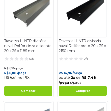
Travessa H-NTR divisória
Travessa H-NTR divisória
naval Rollfor cinza ocidente
naval Rollfor preto 20 x 35 x
20 x 35 x 1185 mm
2150 mm
0/5
0/5
R$ 7,96 /peça
R$ 6,88 /peça
R$ 14,96 /peça
R$ 6,54 no PIX
ou até
2x
de
R$ 7,48
/peça
s/juros
Comprar
Comprar