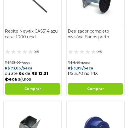
Rebite Newfix CAS314 azul
Deslizador completo
caixa 1000 unid
divisória Banos preto
0/5
0/5
R$ 123,09 /peça
R$ 6,49 /peça
R$ 73,85 /peça
R$ 3,89 /peça
ou até
6x
de
R$ 12,31
R$ 3,70 no PIX
/peça
s/juros
Comprar
Comprar
- 40%
- 40%