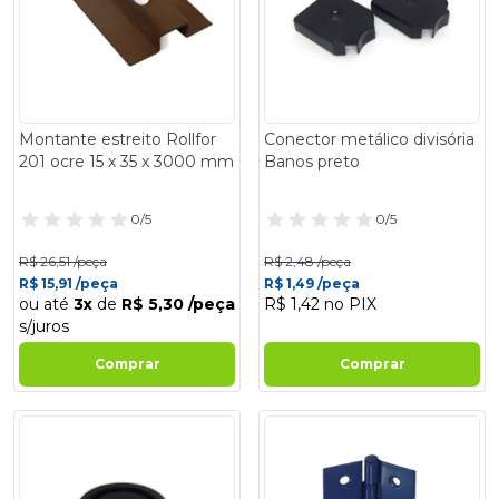
Montante estreito Rollfor
Conector metálico divisória
201 ocre 15 x 35 x 3000 mm
Banos preto
0/5
0/5
R$ 26,51 /peça
R$ 2,48 /peça
R$ 15,91 /peça
R$ 1,49 /peça
ou até
3x
de
R$ 5,30 /peça
R$ 1,42 no PIX
s/juros
Comprar
Comprar
- 40%
- 25%