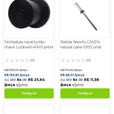
Fechadura naval botão-
Rebite Newfix CAS314
chave Lockwell 41410 preta
natural caixa 1000 unid
0/5
0/5
R$ 178,09 /peça
R$ 79,09 /peça
R$ 153,81 /peça
R$ 68,31 /peça
ou até
6x
de
R$ 25,64
ou até
6x
de
R$ 11,38
/peça
s/juros
/peça
s/juros
Comprar
Comprar
- 14%
- 14%