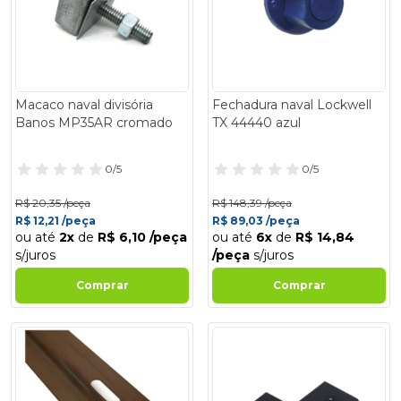
Macaco naval divisória
Fechadura naval Lockwell
Banos MP35AR cromado
TX 44440 azul
0/5
0/5
R$ 20,35 /peça
R$ 148,39 /peça
R$ 12,21 /peça
R$ 89,03 /peça
ou até
2x
de
R$ 6,10 /peça
ou até
6x
de
R$ 14,84
s/juros
/peça
s/juros
Comprar
Comprar
- 40%
- 40%