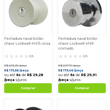
Fechadura naval botão-
Fechadura naval botão-
chave Lockwell 41415 cinza
chave Lockwell 4149
cromado
0/5
0/5
R$ 203,39 /peça
R$ 207,79 /peça
R$ 175,66 /peça
R$ 179,46 /peça
ou até
6x
de
R$ 29,28
ou até
6x
de
R$ 29,91
/peça
s/juros
/peça
s/juros
Comprar
Comprar
- 14%
- 14%