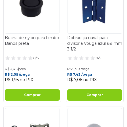
Bucha de nylon para bimbo
Dobradiça naval para
Banos preta
divisória Vouga azul 88 mm
3 1/2
0/5
0/5
R$ 3,41 /peça
R$ 9,90 /peça
R$ 2,05 /peça
R$ 7,43 /peça
R$ 1,95 no PIX
R$ 7,06 no PIX
Comprar
Comprar
- 14%
- 14%