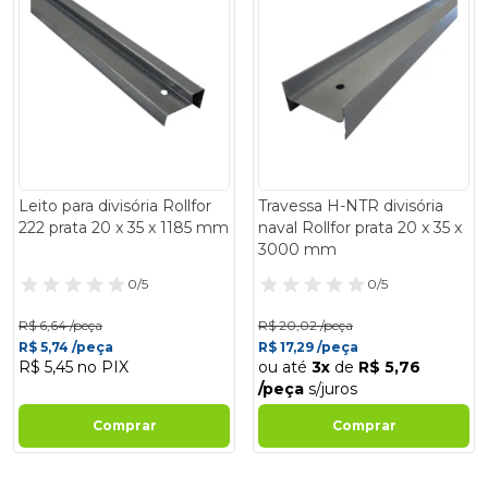
- 14%
- 14%
Leito para divisória Rollfor
Travessa H-NTR divisória
222 prata 20 x 35 x 1185 mm
naval Rollfor prata 20 x 35 x
3000 mm
0/5
0/5
R$ 6,64 /peça
R$ 20,02 /peça
R$ 5,74 /peça
R$ 17,29 /peça
R$ 5,45 no PIX
ou até
3x
de
R$ 5,76
/peça
s/juros
Comprar
Comprar