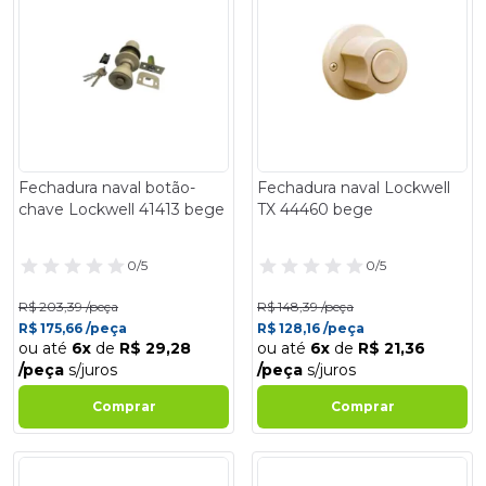
Fechadura naval botão-
Fechadura naval Lockwell
chave Lockwell 41413 bege
TX 44460 bege
0/5
0/5
R$ 203,39 /peça
R$ 148,39 /peça
R$ 175,66 /peça
R$ 128,16 /peça
ou até
6x
de
R$ 29,28
ou até
6x
de
R$ 21,36
/peça
s/juros
/peça
s/juros
Comprar
Comprar
- 14%
- 14%