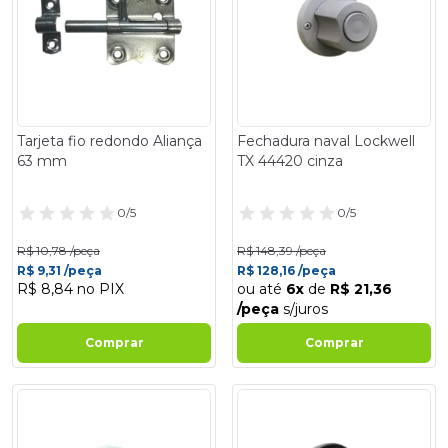
Tarjeta fio redondo Aliança
Fechadura naval Lockwell
63 mm
TX 44420 cinza
0/5
0/5
R$ 10,78 /peça
R$ 148,39 /peça
R$ 9,31 /peça
R$ 128,16 /peça
R$ 8,84 no PIX
ou até
6x
de
R$ 21,36
/peça
s/juros
Comprar
Comprar
- 14%
- 14%