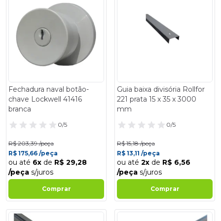
Fechadura naval botão-
Guia baixa divisória Rollfor
chave Lockwell 41416
221 prata 15 x 35 x 3000
branca
mm
0/5
0/5
R$ 203,39 /peça
R$ 15,18 /peça
R$ 175,66 /peça
R$ 13,11 /peça
ou até
6x
de
R$ 29,28
ou até
2x
de
R$ 6,56
/peça
s/juros
/peça
s/juros
Comprar
Comprar