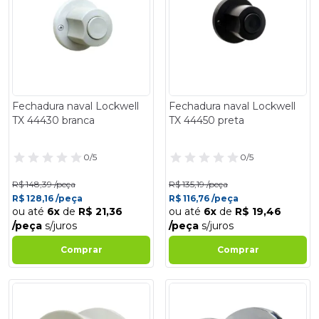
Fechadura naval Lockwell
Fechadura naval Lockwell
TX 44430 branca
TX 44450 preta
0/5
0/5
R$ 148,39 /peça
R$ 135,19 /peça
R$ 128,16 /peça
R$ 116,76 /peça
ou até
6x
de
R$ 21,36
ou até
6x
de
R$ 19,46
/peça
s/juros
/peça
s/juros
Comprar
Comprar
- 14%
- 14%