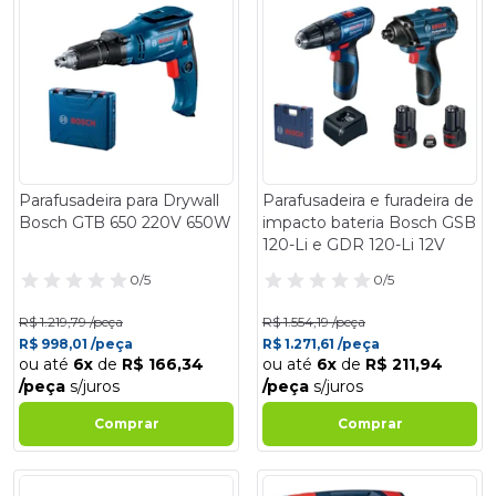
Parafusadeira para Drywall
Parafusadeira e furadeira de
Bosch GTB 650 220V 650W
impacto bateria Bosch GSB
120-Li e GDR 120-Li 12V
0/5
0/5
R$ 1.219,79 /peça
R$ 1.554,19 /peça
R$ 998,01 /peça
R$ 1.271,61 /peça
ou até
6x
de
R$ 166,34
ou até
6x
de
R$ 211,94
/peça
s/juros
/peça
s/juros
Comprar
Comprar