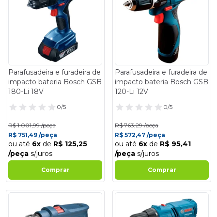
Parafusadeira e furadeira de
Parafusadeira e furadeira de
impacto bateria Bosch GSB
impacto bateria Bosch GSB
180-Li 18V
120-Li 12V
0/5
0/5
R$ 1.001,99 /peça
R$ 763,29 /peça
R$ 751,49 /peça
R$ 572,47 /peça
ou até
6x
de
R$ 125,25
ou até
6x
de
R$ 95,41
/peça
s/juros
/peça
s/juros
Comprar
Comprar
- 25%
- 25%