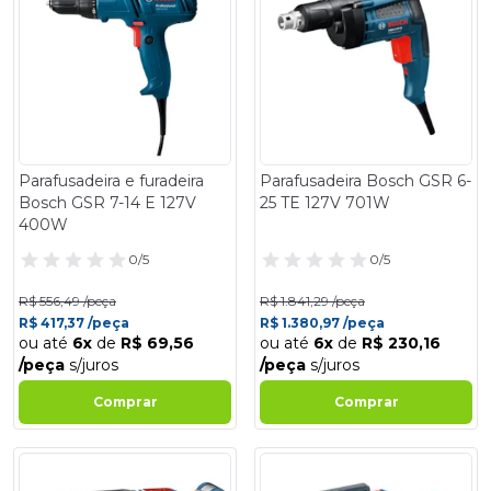
Parafusadeira e furadeira
Parafusadeira Bosch GSR 6-
Bosch GSR 7-14 E 127V
25 TE 127V 701W
400W
0/5
0/5
R$ 556,49 /peça
R$ 1.841,29 /peça
R$ 417,37 /peça
R$ 1.380,97 /peça
ou até
6x
de
R$ 69,56
ou até
6x
de
R$ 230,16
/peça
s/juros
/peça
s/juros
Comprar
Comprar
- 18%
- 18%