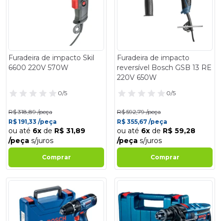
Furadeira de impacto Skil
Furadeira de impacto
6600 220V 570W
reversível Bosch GSB 13 RE
220V 650W
0/5
0/5
R$ 318,89 /peça
R$ 592,79 /peça
R$ 191,33 /peça
R$ 355,67 /peça
ou até
6x
de
R$ 31,89
ou até
6x
de
R$ 59,28
/peça
s/juros
/peça
s/juros
Comprar
Comprar
- 30%
- 30%