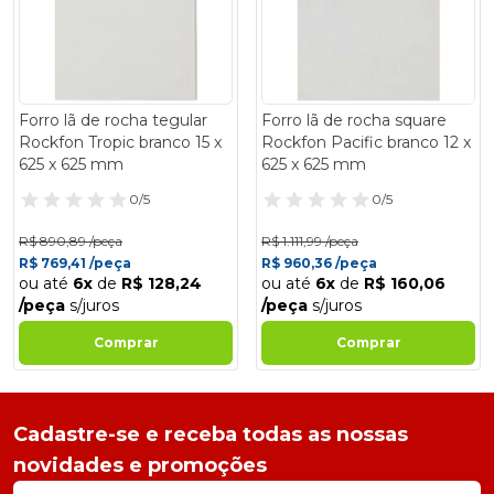
Forro lã de rocha tegular
Forro lã de rocha square
Rockfon Tropic branco 15 x
Rockfon Pacific branco 12 x
625 x 625 mm
625 x 625 mm
0/5
0/5
R$ 890,89 /peça
R$ 1.111,99 /peça
R$ 769,41 /peça
R$ 960,36 /peça
ou até
6x
de
R$ 128,24
ou até
6x
de
R$ 160,06
/peça
s/juros
/peça
s/juros
Comprar
Comprar
Cadastre-se e receba todas as nossas
novidades e promoções