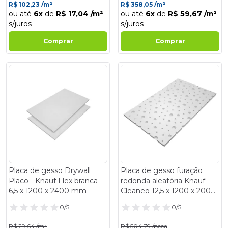
R$ 102,23 /m²
R$ 358,05 /m²
ou até
6x
de
R$ 17,04 /m²
ou até
6x
de
R$ 59,67 /m²
s/juros
s/juros
Comprar
Comprar
- 14%
- 14%
Placa de gesso Drywall
Placa de gesso furação
Placo - Knauf Flex branca
redonda aleatória Knauf
6,5 x 1200 x 2400 mm
Cleaneo 12,5 x 1200 x 2000
m
0/5
0/5
R$ 29,64 /m²
R$ 504,79 /peça