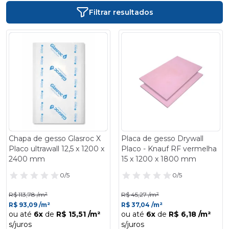
fundamental na hora de planejar sua obra. Desta forma, você
Filtrar resultados
economiza ainda mais comprando medidas que otimizem a
instalação.
- 18%
- 18%
Chapa de gesso Glasroc X
Placa de gesso Drywall
Placo ultrawall 12,5 x 1200 x
Placo - Knauf RF vermelha
2400 mm
15 x 1200 x 1800 mm
0/5
0/5
R$ 113,78 /m²
R$ 45,27 /m²
R$ 93,09 /m²
R$ 37,04 /m²
ou até
6x
de
R$ 15,51 /m²
ou até
6x
de
R$ 6,18 /m²
s/juros
s/juros