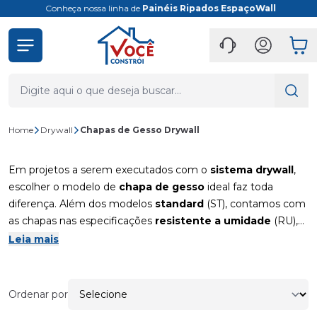
Conheça nossa linha de
Painéis Ripados EspaçoWall
Home
Drywall
Chapas de Gesso Drywall
Em projetos a serem executados com o
sistema drywall
,
escolher o modelo de
chapa de gesso
ideal faz toda
diferença. Além dos modelos
standard
(ST), contamos com
as chapas nas especificações
resistente a umidade
(RU),
resistente ao fogo
(RF), e também a
raios-x
(Safeboard).
Leia mais
Além disso temos chapas de gesso com furação em
formatos diferenciados, que servem para a execução de
forros acústicos. As chapas de gesso para drywall também
Ordenar por
se diferenciam pelo tamanho, o que garante ajuda