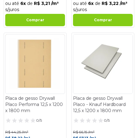
ou até
6x
de
R$ 3,21 /m²
ou até
6x
de
R$ 3,22 /m²
s/juros
s/juros
Comprar
Comprar
- 14%
- 14%
Placa de gesso Drywall
Placa de gesso Drywall
Placo Performa 12,5 x 1200
Placo - Knauf Hardboard
x 1800 mm
12,5 x 1200 x 1800 mm
0/5
0/5
R$ 44,25 /m²
R$ 66,15 /m²