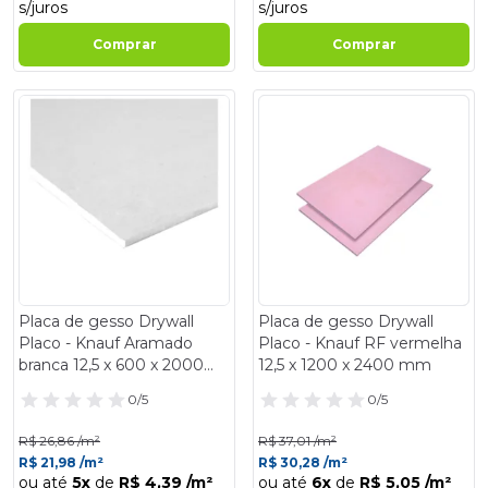
s/juros
s/juros
Comprar
Comprar
- 18%
- 18%
Placa de gesso Drywall
Placa de gesso Drywall
Placo - Knauf Aramado
Placo - Knauf RF vermelha
branca 12,5 x 600 x 2000
12,5 x 1200 x 2400 mm
mm
0/5
0/5
R$ 26,86 /m²
R$ 37,01 /m²
R$ 21,98 /m²
R$ 30,28 /m²
ou até
5x
de
R$ 4,39 /m²
ou até
6x
de
R$ 5,05 /m²