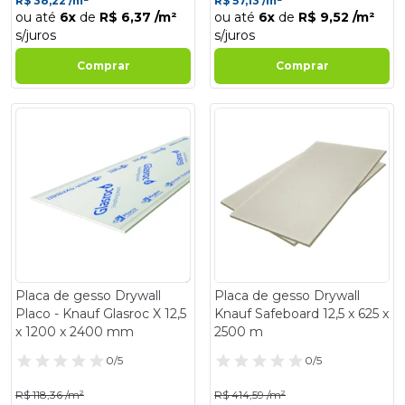
R$ 38,22 /m²
R$ 57,13 /m²
ou até
6x
de
R$ 6,37 /m²
ou até
6x
de
R$ 9,52 /m²
s/juros
s/juros
Comprar
Comprar
- 14%
- 14%
Placa de gesso Drywall
Placa de gesso Drywall
Placo - Knauf Glasroc X 12,5
Knauf Safeboard 12,5 x 625 x
x 1200 x 2400 mm
2500 m
0/5
0/5
R$ 118,36 /m²
R$ 414,59 /m²