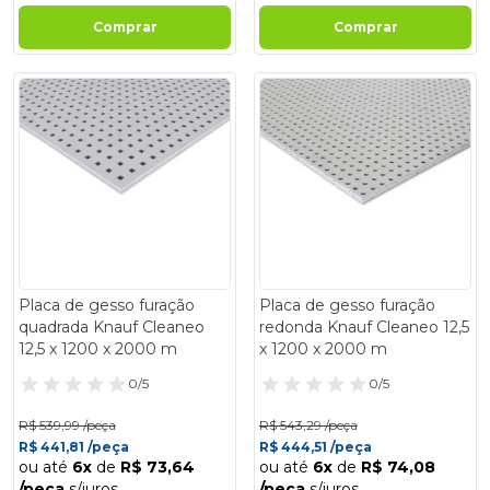
Comprar
Comprar
- 18%
- 18%
Placa de gesso furação
Placa de gesso furação
quadrada Knauf Cleaneo
redonda Knauf Cleaneo 12,5
12,5 x 1200 x 2000 m
x 1200 x 2000 m
0/5
0/5
R$ 539,99 /peça
R$ 543,29 /peça
R$ 441,81 /peça
R$ 444,51 /peça
ou até
6x
de
R$ 73,64
ou até
6x
de
R$ 74,08
/peça
s/juros
/peça
s/juros