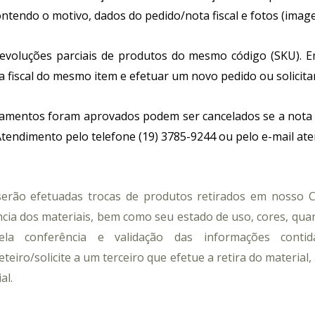
Roda Forros
ntendo o motivo, dados do pedido/nota fiscal e fotos (imag
Decks
Car
Outros Acessórios
Modular
Cola
evoluções parciais de produtos do mesmo código (SKU). Em 
Régua Longa
 fiscal do mesmo item e efetuar um novo pedido ou solicitar
Acessórios Pisos
Ace
amentos foram aprovados podem ser cancelados se a nota fis
Cantoneira para Piso
Barro
Atendimento pelo telefone (19) 3785-9244 ou pelo e-mail a
Cordão
Canto
Frontal para Escada
Presi
Perfil Finalizador
erão efetuadas trocas de produtos retirados em nosso C
Perfil Piso Parede
ncia dos materiais, bem como seu estado de uso, cores, qu
Perfil Redutor
pela conferência e validação das informações cont
Perfil T para Piso
teiro/solicite a um terceiro que efetue a retira do material
Testeira Vinílico
ial.
Acessórios Carpetes