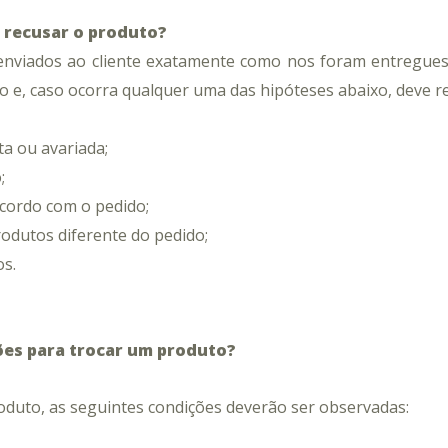
Feltro para Carpete
 recusar o produto?
nviados ao cliente exatamente como nos foram entregues p
o e, caso ocorra qualquer uma das hipóteses abaixo, deve r
a ou avariada;
;
cordo com o pedido;
rodutos diferente do pedido;
os.
ões para trocar um produto?
oduto, as seguintes condições deverão ser observadas: