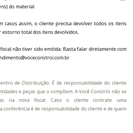
ens) do material.
pete
do
casos assim, o cliente precisa devolver todos os itens
 estorno total dos itens devolvidos.
ssórios Decks
cal não tiver sido emitida. Basta falar diretamente com
te para Deck
tendimento@voceconstroi.com.br
neira para Deck
lha para Deck
entro de Distribuição.
É de responsabilidade do cliente
antidades e peças que o compõem. A Você Constrói não se
idas na nota fiscal. Caso o cliente contrate uma
, a conferência é de responsabilidade do cliente e de quem