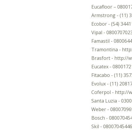
Eucafloor – 0800
Armstrong - (11) 
Ecobor - (54) 344
Vipal - 080070702
Famastil - 080064
Tramontina - htt
Brasfort - http:/
Eucatex - 0800172
Fitacabo - (11) 35
Evolux - (11) 2081
Coferpol - http:/
Santa Luzia - 030
Weber - 08007096
Bosch - 08007045
Skil - 0800704544