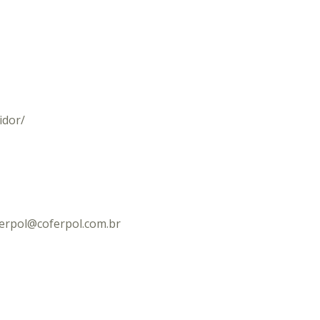
idor/
ferpol@coferpol.com.br