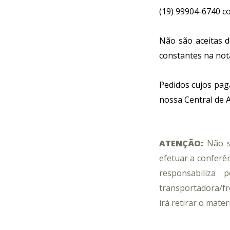
Branco Modular
Cuba
Forros Lã de Pet
Montante 90
Metais
(19) 99904-6740 co
Forro de Isopor
Ferramentas
Não são aceitas d
Promoções
constantes na nota
Divisórias
Pedidos cujos pag
Portas
nossa Central de 
ATENÇÃO:
Não s
efetuar a conferê
responsabiliza 
transportadora/fre
irá retirar o mater