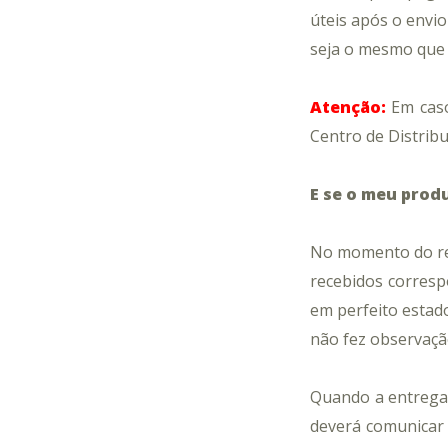
úteis após o envi
seja o mesmo que 
Atenção:
Em caso
Centro de Distrib
E se o meu prod
No momento do rec
recebidos corres
em perfeito estado
não fez observaçã
Quando a entrega f
deverá comunicar 