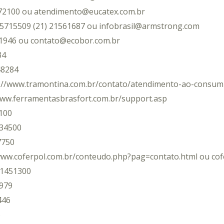
172100 ou atendimento@eucatex.com.br
35715509 (21) 21561687 ou infobrasil@armstrong.com
11946 ou contato@ecobor.com.br
34
48284
p://www.tramontina.com.br/contato/atendimento-ao-consum
/www.ferramentasbrasfort.com.br/support.asp
100
734500
7750
/www.coferpol.com.br/conteudo.php?pag=contato.html ou co
01451300
979
446
6