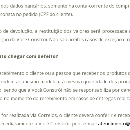
o dos dados bancários
, somente na conta-corrente do compra
consta no pedido (CPF do cliente).
 de devolução, a restituição dos valores será processad
uição da Você Constrói.
Não são aceitos casos de exceção e 
uto chegar com defeito?
ebimento o cliente ou a pessoa que receber os produtos de
pondem ao mesmo modelo e à mesma quantidade dos produto
, sendo que a Você Constrói não se responsabiliza por danos
o no momento do recebimento em casos de entregas realiza
or realizada via Correios, o cliente deverá conferir e rece
imediatamente a Você Constrói, pelo e-mail
atendimento@v