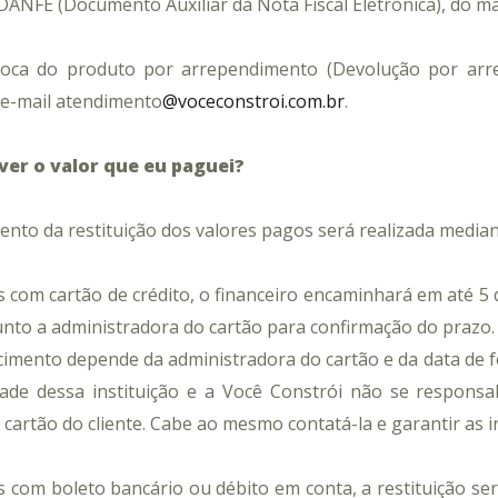
NFE (Documento Auxiliar da Nota Fiscal Eletrônica), do ma
 troca do produto por arrependimento (Devolução por ar
 e-mail
atendimento
@voceconstroi.com.br
.
ver o valor que eu paguei?
nto da restituição dos valores pagos será realizada mediant
 com cartão de crédito,
o financeiro encaminhará em até 5 d
junto
a administradora do cartão
para confirmação do prazo.
imento depende da administradora do cartão e da data de fe
ade dessa instituição
e a Você Constrói não se responsa
 cartão do cliente. Cabe ao mesmo contatá-la e garantir as
com boleto bancário ou débito em conta, a restituição se