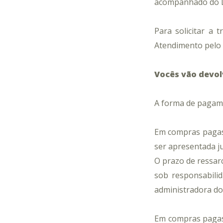
acompanhado do DA
Para solicitar a
Atendimento pelo
V
ocês vão devol
A forma de pagame
Em compras pagas
ser apresentada 
O prazo de ressarc
sob responsabilid
administradora do
Em compras pagas 