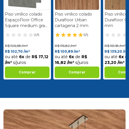
Piso vinílico colado
Piso vinílico colado
Piso vinílico
EspaçoFloor Office
Durafloor Urban
Durafloor Ci
Square medium gray
cartagena 2 mm
mm
3 mm
0/5
5/5
R$ 106,58 /m²
R$ 116,82 /m²
R$ 161,18 /m²
R$ 102,70 /m²
R$ 100,89 /m²
R$ 139,20 /m
ou até
6x
de
R$ 17,12
ou até
6x
de
R$
ou até
6x
d
/m²
s/juros
16,82 /m²
s/juros
23,20 /m²
s
Comprar
Comprar
Comp