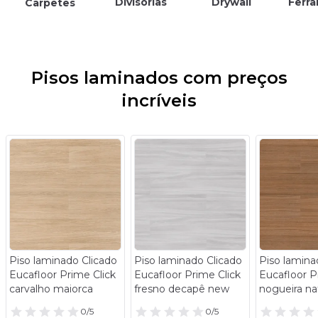
Divisórias
Drywall
Ferr
Carpetes
Pisos laminados com preços
incríveis
- 14%
- 14%
Piso laminado Clicado
Piso laminado Clicado
Piso lamina
Eucafloor Prime Click
Eucafloor Prime Click
Eucafloor P
carvalho maiorca
fresno decapê new
nogueira na
0/5
0/5