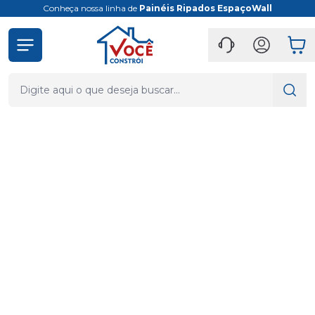
Conheça nossa linha de
Painéis Ripados EspaçoWall