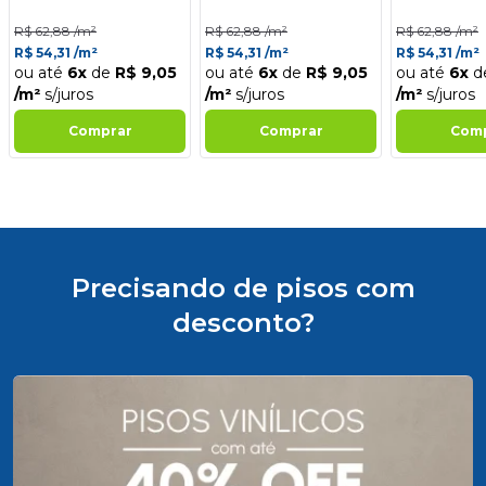
R$ 62,88 /m²
R$ 62,88 /m²
R$ 62,88 /m²
R$ 54,31 /m²
R$ 54,31 /m²
R$ 54,31 /m²
ou até
6x
de
R$ 9,05
ou até
6x
de
R$ 9,05
ou até
6x
d
/m²
s/juros
/m²
s/juros
/m²
s/juros
Comprar
Comprar
Com
Precisando de pisos com
desconto?