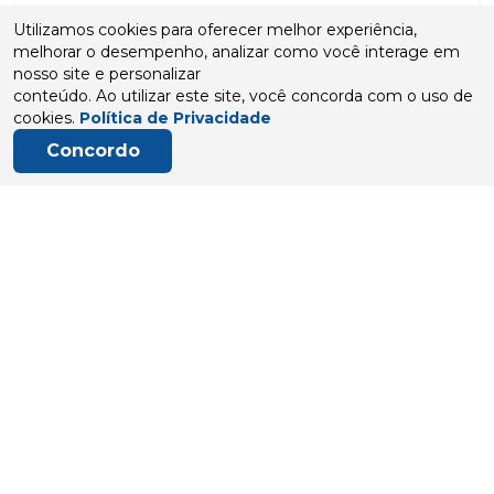
Utilizamos cookies para oferecer melhor experiência,
Satisfação Garantida
melhorar o desempenho, analizar como você interage em
Veja as avaliações dos nossos clientes.
Clique aqui
nosso site e personalizar
conteúdo. Ao utilizar este site, você concorda com o uso de
cookies.
Política de Privacidade
Faça você mesmo!
Concordo
Veja vídeos de instalação em nosso canal.
Bem vindo a Você Constrói
Nós somos a Você Constrói, uma loja virtual que te ajuda na
construção e reforma dos seus sonhos.
Leia mais