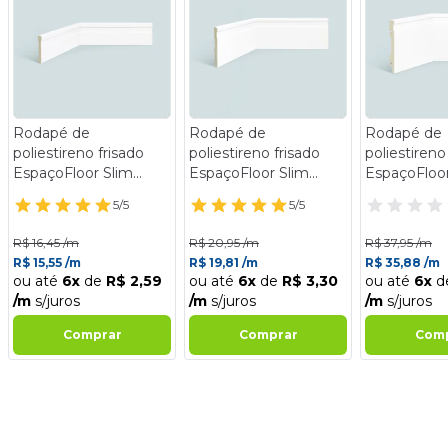
Rodapé de
Rodapé de
Rodapé de
poliestireno frisado
poliestireno frisado
poliestireno
EspaçoFloor Slim
EspaçoFloor Slim
EspaçoFloor
branco 7 cm barra 2,2
branco 10 cm barra 2,2
cm barra 2,
5/5
5/5
m
m
R$ 16,45 /m
R$ 20,95 /m
R$ 37,95 /m
R$ 15,55 /m
R$ 19,81 /m
R$ 35,88 /m
ou até
6x
de
R$ 2,59
ou até
6x
de
R$ 3,30
ou até
6x
d
/m
s/juros
/m
s/juros
/m
s/juros
Comprar
Comprar
Com